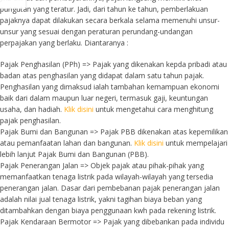
pungutan yang teratur. Jadi, dari tahun ke tahun, pemberlakuan
pajaknya dapat dilakukan secara berkala selama memenuhi unsur-
unsur yang sesuai dengan peraturan perundang-undangan
perpajakan yang berlaku. Diantaranya :
Pajak Penghasilan (PPh) => Pajak yang dikenakan kepda pribadi atau
badan atas penghasilan yang didapat dalam satu tahun pajak.
Penghasilan yang dimaksud ialah tambahan kemampuan ekonomi
baik dari dalam maupun luar negeri, termasuk gaji, keuntungan
usaha, dan hadiah.
Klik disini
untuk mengetahui cara menghitung
pajak penghasilan.
Pajak Bumi dan Bangunan => Pajak PBB dikenakan atas kepemilikan
atau pemanfaatan lahan dan bangunan.
Klik disini
untuk mempelajari
lebih lanjut Pajak Bumi dan Bangunan (PBB).
Pajak Penerangan Jalan => Objek pajak atau pihak-pihak yang
memanfaatkan tenaga listrik pada wilayah-wilayah yang tersedia
penerangan jalan. Dasar dari pembebanan pajak penerangan jalan
adalah nilai jual tenaga listrik, yakni tagihan biaya beban yang
ditambahkan dengan biaya penggunaan kwh pada rekening listrik.
Pajak Kendaraan Bermotor => Pajak yang dibebankan pada individu