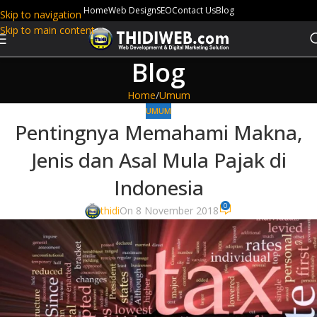
Home
Web Design
SEO
Contact Us
Blog
Skip to navigation
Skip to main content
Blog
Home
Umum
UMUM
Pentingnya Memahami Makna,
Jenis dan Asal Mula Pajak di
Indonesia
0
thidi
On 8 November 2018