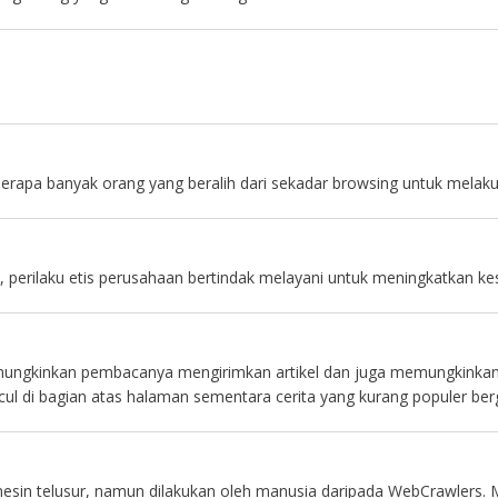
berapa banyak orang yang beralih dari sekadar browsing untuk melak
), perilaku etis perusahaan bertindak melayani untuk meningkatkan 
ni memungkinkan pembacanya mengirimkan artikel dan juga memungkink
muncul di bagian atas halaman sementara cerita yang kurang populer b
sin telusur, namun dilakukan oleh manusia daripada WebCrawlers. M