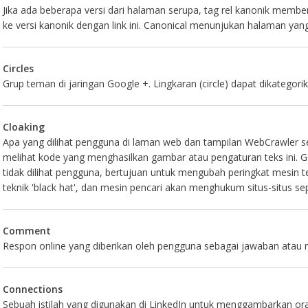
Jika ada beberapa versi dari halaman serupa, tag rel kanonik memb
ke versi kanonik dengan link ini. Canonical menunjukan halaman yan
Circles
Grup teman di jaringan Google +. Lingkaran (circle) dapat dikategor
Cloaking
Apa yang dilihat pengguna di laman web dan tampilan WebCrawler se
melihat kode yang menghasilkan gambar atau pengaturan teks ini. Go
tidak dilihat pengguna, bertujuan untuk mengubah peringkat mesin 
teknik 'black hat', dan mesin pencari akan menghukum situs-situs sepe
Comment
Respon online yang diberikan oleh pengguna sebagai jawaban atau r
Connections
Sebuah istilah yang digunakan di LinkedIn untuk menggambarkan o