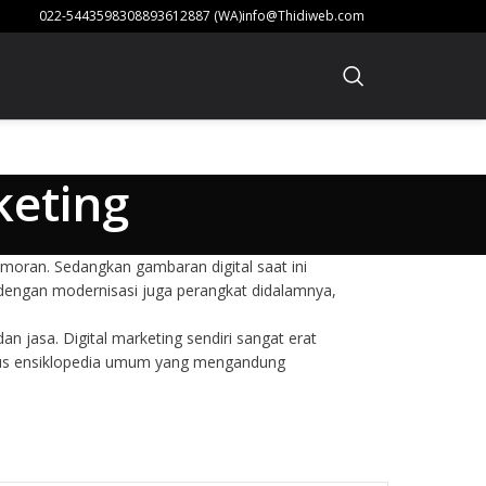
022-54435983
08893612887 (WA)
info@Thidiweb.com
keting
oran. Sedangkan gambaran digital saat ini
ngan modernisasi juga perangkat didalamnya,
asa. Digital marketing sendiri sangat erat
kamus ensiklopedia umum yang mengandung