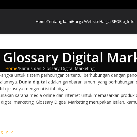
Home
Tentang kami
Harga Website
Harga SEO
Blog
Info
Glossary Digital Mar
Home
Kamus dan Glossary Digital Marketing
ngka untuk sistem perhitungan tertentu; berhubungan dengan penom
dalamnya.
Dunia digital
adalah gambaran umum yang berhubungan de
bih jelasnya mengenai istilah digital.
an sarana media online dan internet untuk memasarkan produk dan j
digital marketing. Glossary Digital Marketing merupakan Istilah, 
X
Y
Z