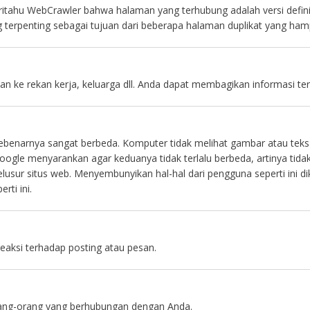
eritahu WebCrawler bahwa halaman yang terhubung adalah versi defini
g terpenting sebagai tujuan dari beberapa halaman duplikat yang hamp
ikan ke rekan kerja, keluarga dll. Anda dapat membagikan informasi t
benarnya sangat berbeda. Komputer tidak melihat gambar atau teks s
ogle menyarankan agar keduanya tidak terlalu berbeda, artinya tida
telusur situs web. Menyembunyikan hal-hal dari pengguna seperti ini
rti ini.
eaksi terhadap posting atau pesan.
rang-orang yang berhubungan dengan Anda.