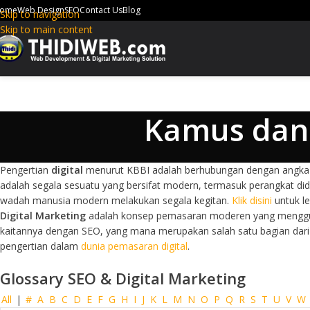
ome
Web Design
SEO
Contact Us
Blog
Skip to navigation
Skip to main content
Kamus dan 
Pengertian
digital
menurut KBBI adalah berhubungan dengan angka-a
adalah segala sesuatu yang bersifat modern, termasuk perangkat di
wadah manusia modern melakukan segala kegitan.
Klik disini
untuk le
Digital Marketing
adalah konsep pemasaran moderen yang menggunak
kaitannya dengan SEO, yang mana merupakan salah satu bagian dari 
pengertian dalam
dunia pemasaran digital
.
Glossary SEO & Digital Marketing
All
|
#
A
B
C
D
E
F
G
H
I
J
K
L
M
N
O
P
Q
R
S
T
U
V
W