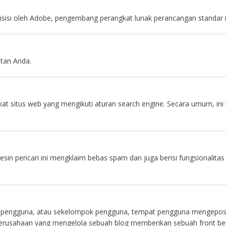
uisisi oleh Adobe, pengembang perangkat lunak perancangan standar in
utan Anda.
at situs web yang mengikuti aturan search engine. Secara umum, ini
. Mesin pencari ini mengklaim bebas spam dan juga berisi fungsionali
satu pengguna, atau sekelompok pengguna, tempat pengguna mengepo
 perusahaan yang mengelola sebuah blog memberikan sebuah front ber