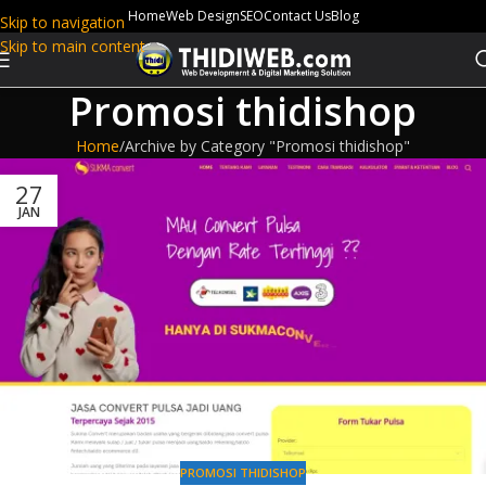
Home
Web Design
SEO
Contact Us
Blog
Skip to navigation
Skip to main content
Promosi thidishop
Home
Archive by Category "Promosi thidishop"
27
JAN
PROMOSI THIDISHOP