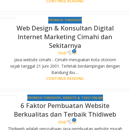
CONTINUE READING
PROMOSI THIDISHOP
22
Web Design & Konsultan Digital
SEP
Internet Marketing Cimahi dan
Sekitarnya
0
thidi
Jasa website cimahi - Cimahi merupakan kota otonom
sejak tanggal 21 Juni 2001. Terletak berdampingan dengan
Bandung ibu ...
CONTINUE READING
PROMOSI THIDISHOP
,
WEBSITE & TOKO ONLINE
11
6 Faktor Pembuatan Website
JUL
Berkualitas dan Terbaik Thidiweb
0
thidi
Thidiweb adalah perusahaan jasa pembuatan website murah