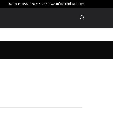
022-54435983
08893612887 (WA)
info@Thidiweb.com