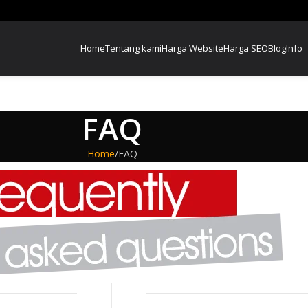
Home
Tentang kami
Harga Website
Harga SEO
Blog
Info
FAQ
Home
FAQ