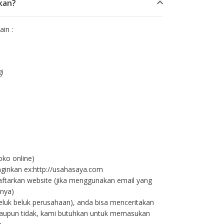
kan?
in :
gi
oko online)
nginkan ex:http://usahasaya.com
aftarkan website (jika menggunakan email yang
nya)
 seluk beluk perusahaan), anda bisa menceritakan
ataupun tidak, kami butuhkan untuk memasukan