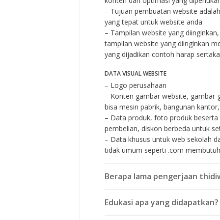
konten dan optimasi yang diperluka
– Tujuan pembuatan website adala
yang tepat untuk website anda
– Tampilan website yang diinginka
tampilan website yang diinginkan me
yang dijadikan contoh harap sertak
DATA VISUAL WEBSITE
– Logo perusahaan
– Konten gambar website, gambar-
bisa mesin pabrik, bangunan kantor,
– Data produk, foto produk beserta 
pembelian, diskon berbeda untuk se
– Data khusus untuk web sekolah 
tidak umum seperti .com membutuh
Berapa lama pengerjaan thid
Edukasi apa yang didapatkan?