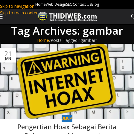
Home
Web Design
SEO
Contact Us
Blog
Skip to navigation
Skip to main content
Tag Archives: gambar
Home
Posts Tagged "gambar"
21
JAN
UMUM
Pengertian Hoax Sebagai Berita