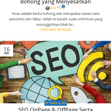
Bohong yang Menyesatkan
0
thidi
Hoax adalah berita bohong dan merupakan lawan kata
(antonim) dari fakta. Istilah ini berarti suatu informasi yang
sesungguhnya tidak be...
CONTINUE READING
16
MEI
OPTIMASI & SEO
SEO OnPage & OffPage Serta