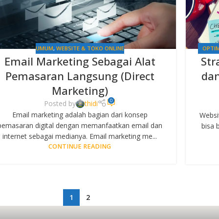
UMUM
,
WEBSITE & TOKO ONLINE
OPTIM
Email Marketing Sebagai Alat
Str
Pemasaran Langsung (Direct
da
Marketing)
0
Posted by
thidi
Email marketing adalah bagian dari konsep
Websit
pemasaran digital dengan memanfaatkan email dan
bisa 
internet sebagai medianya. Email marketing me...
CONTINUE READING
1
2