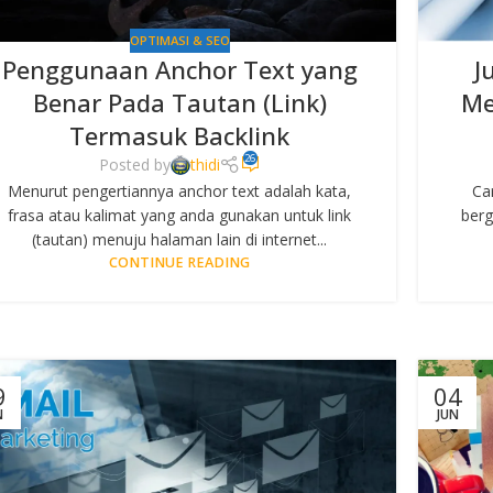
OPTIMASI & SEO
Penggunaan Anchor Text yang
J
Benar Pada Tautan (Link)
Me
Termasuk Backlink
26
Posted by
thidi
Menurut pengertiannya anchor text adalah kata,
Ca
frasa atau kalimat yang anda gunakan untuk link
berg
(tautan) menuju halaman lain di internet...
CONTINUE READING
9
04
N
JUN