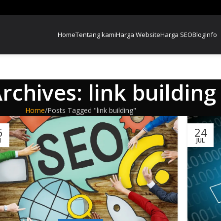
Home
Tentang kami
Harga Website
Harga SEO
Blog
Info
rchives: link building
Home
Posts Tagged "link building"
6
24
I
JUL