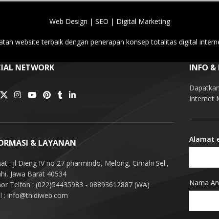
Web Design | SEO | Digital Marketing
tan website terbaik dengan penerapan konsep totalitas digital intern
IAL NETWORK
INFO &
Dapatkan 
Internet
Alamat 
ORMASI & LAYANAN
at : jl Dieng IV no 27 pharmindo, Melong, Cimahi Sel.,
hi, Jawa Barat 40534
Nama An
r Telfon : (022)54435983 - 08893612887 (WA)
l : info@thidiweb.com