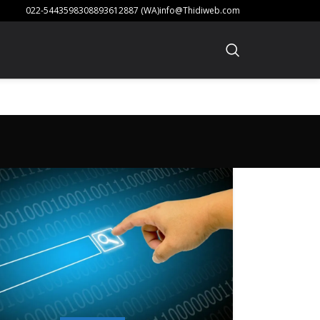
022-54435983
08893612887 (WA)
info@Thidiweb.com