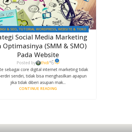
ASI & SEO
,
TUTORIAL WORDPRESS
,
WEBSITE & TOKO
ategi Social Media Marketing
ONLINE
n Optimasinya (SMM & SMO)
Pada Website
0
Posted by
thidi
e sebagai core digital internet marketing tidak
berdiri sendiri, tidak bisa menghasilkan apapun
jika tidak diberi asupan mak...
CONTINUE READING