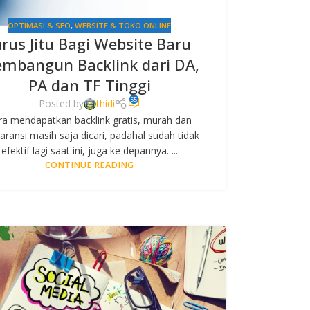
OPTIMASI & SEO
,
WEBSITE & TOKO ONLINE
urus Jitu Bagi Website Baru
mbangun Backlink dari DA,
PA dan TF Tinggi
55
Posted by
thidi
ra mendapatkan backlink gratis, murah dan
aransi masih saja dicari, padahal sudah tidak
efektif lagi saat ini, juga ke depannya. ...
CONTINUE READING