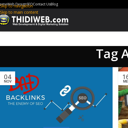
ome
Web Design
SEO
Contact Us
Blog
Skip to navigation
Skip to main content
Tag A
04
1
NOV
ME