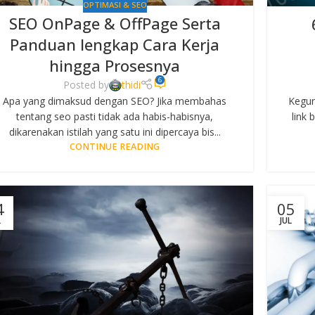
OPTIMASI & SEO
SEO OnPage & OffPage Serta
Panduan lengkap Cara Kerja
hingga Prosesnya
6
Posted by
thidi
Apa yang dimaksud dengan SEO? Jika membahas
Kegun
tentang seo pasti tidak ada habis-habisnya,
link 
dikarenakan istilah yang satu ini dipercaya bis...
CONTINUE READING
4
05
L
JUL