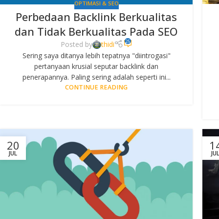
OPTIMASI & SEO
Perbedaan Backlink Berkualitas
dan Tidak Berkualitas Pada SEO
25
Posted by
thidi
Sering saya ditanya lebih tepatnya "diintrogasi"
pertanyaan krusial seputar backlink dan
penerapannya. Paling sering adalah seperti ini...
CONTINUE READING
20
1
JUL
JU