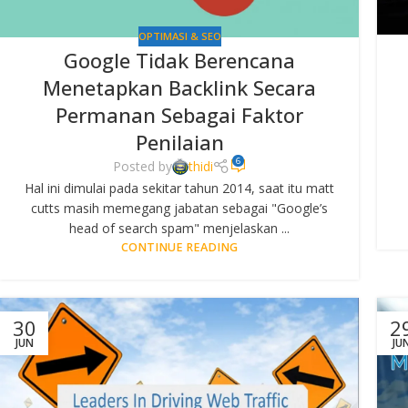
OPTIMASI & SEO
Google Tidak Berencana
Menetapkan Backlink Secara
Permanan Sebagai Faktor
Penilaian
6
Posted by
thidi
Hal ini dimulai pada sekitar tahun 2014, saat itu matt
cutts masih memegang jabatan sebagai "Google’s
head of search spam" menjelaskan ...
CONTINUE READING
30
2
JUN
JU