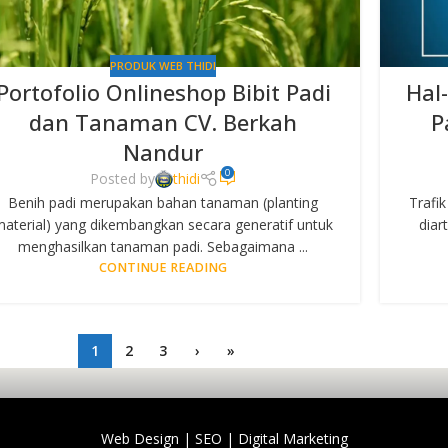
PRODUK WEB THIDI
Portofolio Onlineshop Bibit Padi
Hal
dan Tanaman CV. Berkah
P
Nandur
0
Posted by
thidi
Benih padi merupakan bahan tanaman (planting
Trafik
aterial) yang dikembangkan secara generatif untuk
diar
menghasilkan tanaman padi. Sebagaimana ...
CONTINUE READING
1
2
3
›
»
Web Design | SEO | Digital Marketing