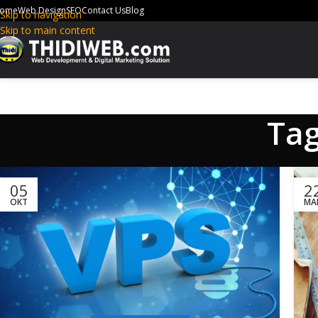
ome
Web Design
SEO
Contact Us
Blog
Skip to navigation
Skip to main content
Tag
05
2
OKT
MA