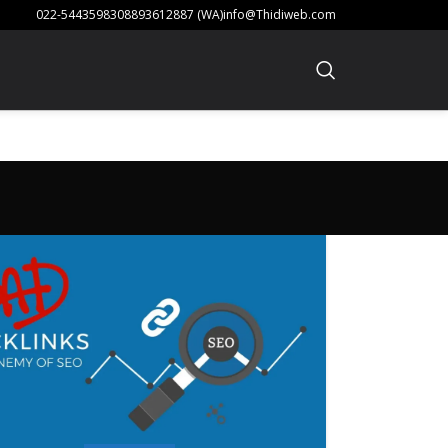
022-54435983
08893612887 (WA)
info@Thidiweb.com