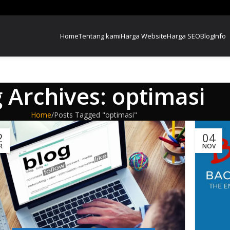
Home
Tentang kami
Harga Website
Harga SEO
Blog
Info
 Archives: optimasi
Home
Posts Tagged "optimasi"
2
04
R
NOV