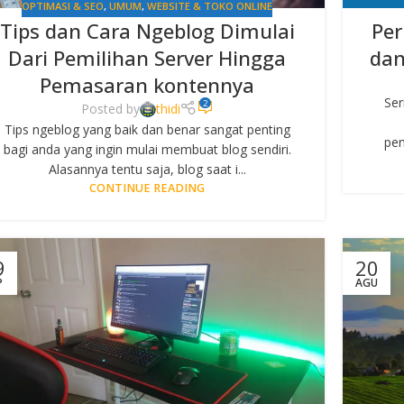
OPTIMASI & SEO
,
UMUM
,
WEBSITE & TOKO ONLINE
Tips dan Cara Ngeblog Dimulai
Per
Dari Pemilihan Server Hingga
dan
Pemasaran kontennya
Ser
2
Posted by
thidi
Tips ngeblog yang baik dan benar sangat penting
pen
bagi anda yang ingin mulai membuat blog sendiri.
Alasannya tentu saja, blog saat i...
CONTINUE READING
9
20
P
AGU