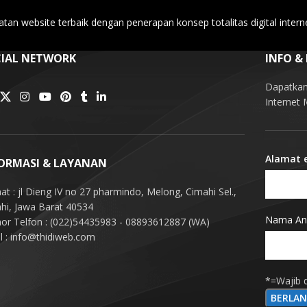
tan website terbaik dengan penerapan konsep totalitas digital intern
IAL NETWORK
INFO &
Dapatkan 
Internet
Alamat 
ORMASI & LAYANAN
at : jl Dieng IV no 27 pharmindo, Melong, Cimahi Sel.,
hi, Jawa Barat 40534
Nama An
r Telfon : (022)54435983 - 08893612887 (WA)
l : info@thidiweb.com
*=Wajib d