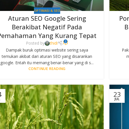
OPTIMASI & SEO
Aturan SEO Google Sering
Por
Berakibat Negatif Pada
B
Pemahaman Yang Kurang Tepat
2
Posted by
thidi
Dampak buruk optimasi website sering saya
Pak
temukan akibat dari aturan SEO yang disarankan
m
google. Entah itu memang benar-benar yang di s...
CONTINUE READING
4
23
L
JUL