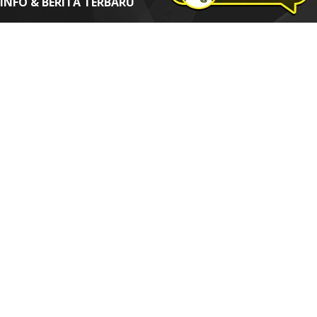
INFO & BERITA TERBARU
Dapatkan informasi dan berita terbaru seputar Digital Internet
Marketing & SEO
Alamat email*
Nama Anda
*=Wajib diisi
Thidi Web Design | SEO | Digital Marketing Solution
How To Order
|
Web Sign Form
|
Term Of Agreement
|
Privacy