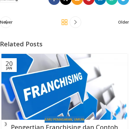
Newer
Older
Related Posts
20
JAN
ILMU PEMASARAN
,
UMUM
Pengertian Franchising dan Contoh