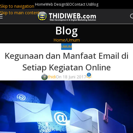
Home
Web Design
SEO
Contact Us
Blog
Skip to navigation
Skip to main content
Blog
Home
Umum
UMUM
Kegunaan dan Manfaat Email di
Setiap Kegiatan Online
0
thidi
On 18 Juni 2017