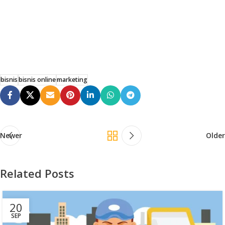
bisnis
bisnis online
marketing
Newer
Older
Related Posts
20
SEP