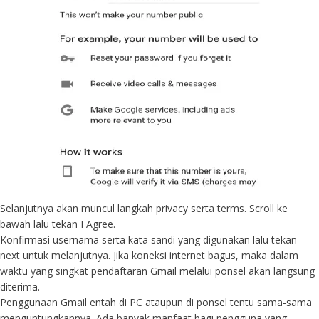
Selanjutnya akan muncul langkah privacy serta terms. Scroll ke
bawah lalu tekan I Agree.
Konfirmasi usernama serta kata sandi yang digunakan lalu tekan
next untuk melanjutnya. Jika koneksi internet bagus, maka dalam
waktu yang singkat pendaftaran Gmail melalui ponsel akan langsung
diterima.
Penggunaan Gmail entah di PC ataupun di ponsel tentu sama-sama
menguntungkannya. Ada banyak manfaat bagi pengguna yang