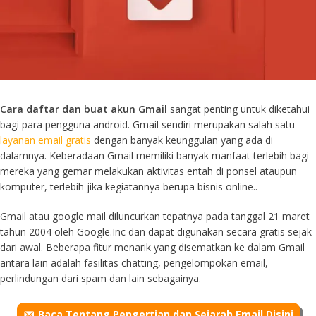
Cara daftar dan buat akun Gmail
sangat penting untuk diketahui
bagi para pengguna android. Gmail sendiri merupakan salah satu
layanan email gratis
dengan banyak keunggulan yang ada di
dalamnya. Keberadaan Gmail memiliki banyak manfaat terlebih bagi
mereka yang gemar melakukan aktivitas entah di ponsel ataupun
komputer, terlebih jika kegiatannya berupa bisnis online..
Gmail atau google mail diluncurkan tepatnya pada tanggal 21 maret
tahun 2004 oleh Google.Inc dan dapat digunakan secara gratis sejak
dari awal. Beberapa fitur menarik yang disematkan ke dalam Gmail
antara lain adalah fasilitas chatting, pengelompokan email,
perlindungan dari spam dan lain sebagainya.
Baca Tentang Pengertian dan Sejarah Email Disini