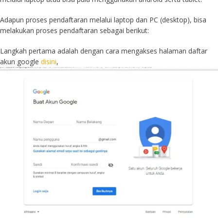
Adapun proses pendaftaran melalui laptop dan PC (desktop), bisa
melakukan proses pendaftaran sebagai berikut:
Langkah pertama adalah dengan cara mengakses halaman daftar
akun google
disini
,