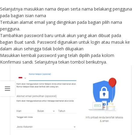
Selanjutnya masukkan nama depan serta nama belakang pengguna
pada bagian isian nama
Tentukan alamat email yang diinginkan pada bagian pilih nama
pengguna.
Tambahkan password baru untuk akun yang akan dibuat pada
bagian Buat sandi. Password digunakan untuk login atau masuk ke
dalam akun sehingga tidak boleh dilupakan
Masukkan kembali password yang telah dipilih pada kolom
Konfirmasi sandi. Selanjutnya tekan tombol berikutnya.