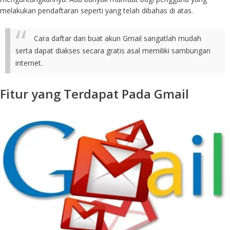
melakukan pendaftaran seperti yang telah dibahas di atas.
Cara daftar dan buat akun Gmail sangatlah mudah
serta dapat diakses secara gratis asal memiliki sambungan
internet.
Fitur yang Terdapat Pada Gmail