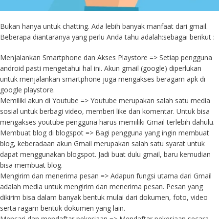
Bukan hanya untuk chatting. Ada lebih banyak manfaat dari gmail.
Beberapa diantaranya yang perlu Anda tahu adalah:sebagai berikut :
Menjalankan Smartphone dan Akses Playstore => Setiap pengguna
android pasti mengetahui hal ini. Akun gmail (google) diperlukan
untuk menjalankan smartphone juga mengakses beragam apk di
google playstore.
Memiliki akun di Youtube => Youtube merupakan salah satu media
sosial untuk berbagi video, memberi like dan komentar. Untuk bisa
mengakses youtube pengguna harus memiliki Gmail terlebih dahulu.
Membuat blog di blogspot => Bagi pengguna yang ingin membuat
blog, keberadaan akun Gmail merupakan salah satu syarat untuk
dapat menggunakan blogspot. Jadi buat dulu gmail, baru kemudian
bisa membuat blog.
Mengirim dan menerima pesan => Adapun fungsi utama dari Gmail
adalah media untuk mengirim dan menerima pesan. Pesan yang
dikirim bisa dalam banyak bentuk mulai dari dokumen, foto, video
serta ragam bentuk dokumen yang lain.
Mencari dan mendaftar pekerjaan => Mendaftar pekerjaan secara