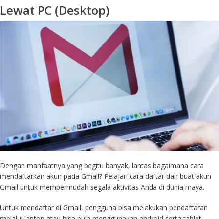
Lewat PC (Desktop)
Dengan manfaatnya yang begitu banyak, lantas bagaimana cara
mendaftarkan akun pada Gmail? Pelajari cara daftar dan buat akun
Gmail untuk mempermudah segala aktivitas Anda di dunia maya.
Untuk mendaftar di Gmail, pengguna bisa melakukan pendaftaran
melalui laptop atau bisa pula menggunakan android serta tablet.