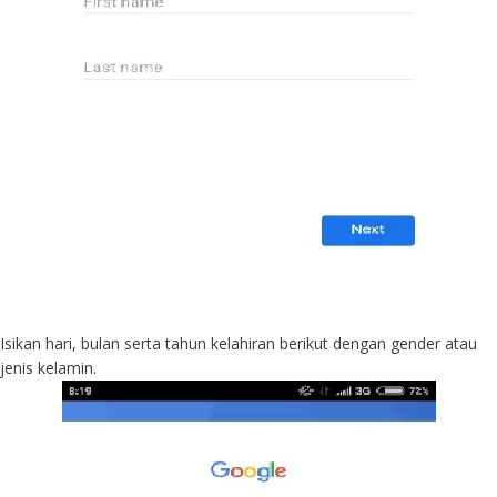
Isikan hari, bulan serta tahun kelahiran berikut dengan gender atau
jenis kelamin.