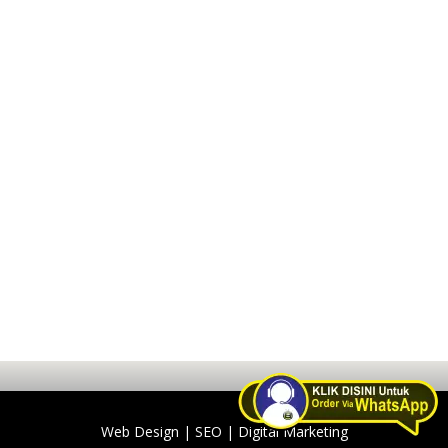
Web Design | SEO | Digital Marketing