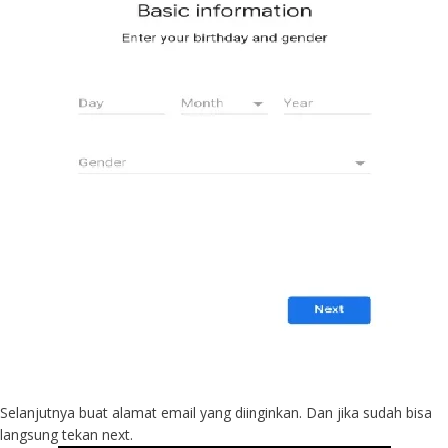
Selanjutnya buat alamat email yang diinginkan. Dan jika sudah bisa
langsung tekan next.