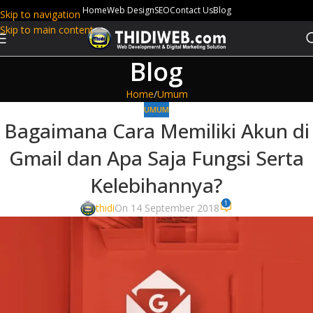
Home
Web Design
SEO
Contact Us
Blog
Skip to navigation
Skip to main content
Blog
Home
Umum
UMUM
Bagaimana Cara Memiliki Akun di
Gmail dan Apa Saja Fungsi Serta
Kelebihannya?
1
thidi
On 14 September 2018