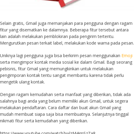
Selain gratis, Gmail juga memanjakan para pengguna dengan ragam
fitur yang disematkan ke dalamnya. Beberapa fitur tersebut antara
lain adalah melakukan pemblokiran pada pengirim tertentu.
Mengurutkan pesan terkait label, melakukan kode warna pada pesan.
Uniknya lagi pengguna juga bisa berkirim pesan menggunakan
Emoji
serta mengimpor kontak media sosial ke dalam Gmail. Bagi seorang
pebisnis, fitur Gmail yang memungkinkan untuk melakukan
pengimporan kontak tentu sangat membantu karena tidak perlu
mengetik ulang kontak.
Dengan ragam kemudahan serta manfaat yang diberikan, tidak ada
salahnya bagi anda yang belum memiliki akun Gmail, untuk segera
melakukan pendaftaran. Cara daftar dan buat akun Gmail yang
mudah membuat siapa saja bisa membuatnya. Selanjutnya tinggal
nikmati fitur serta kemudahan yang diberikan.
https://www.youtube.com/watch?v=lzM4imSzZa8