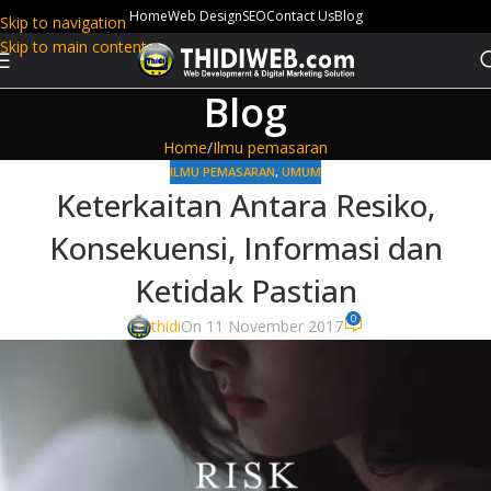
Home
Web Design
SEO
Contact Us
Blog
Skip to navigation
Skip to main content
Blog
Home
Ilmu pemasaran
ILMU PEMASARAN
,
UMUM
Keterkaitan Antara Resiko,
Konsekuensi, Informasi dan
Ketidak Pastian
0
thidi
On 11 November 2017