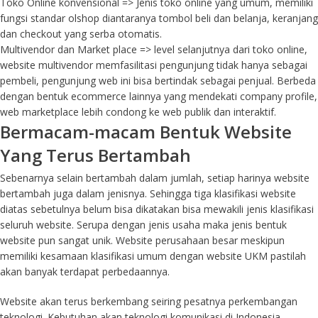
Toko Online konvensional => Jenis toko online yang umum, memiliki
fungsi standar olshop diantaranya tombol beli dan belanja, keranjang
dan checkout yang serba otomatis.
Multivendor dan Market place => level selanjutnya dari toko online,
website multivendor memfasilitasi pengunjung tidak hanya sebagai
pembeli, pengunjung web ini bisa bertindak sebagai penjual. Berbeda
dengan bentuk ecommerce lainnya yang mendekati company profile,
web marketplace lebih condong ke web publik dan interaktif.
Bermacam-macam Bentuk Website
Yang Terus Bertambah
Sebenarnya selain bertambah dalam jumlah, setiap harinya website
bertambah juga dalam jenisnya. Sehingga tiga klasifikasi website
diatas sebetulnya belum bisa dikatakan bisa mewakili jenis klasifikasi
seluruh website. Serupa dengan jenis usaha maka jenis bentuk
website pun sangat unik. Website perusahaan besar meskipun
memiliki kesamaan klasifikasi umum dengan website UKM pastilah
akan banyak terdapat perbedaannya.
Website akan terus berkembang seiring pesatnya perkembangan
teknologi. Kebutuhan akan teknologi komunikasi di Indonesia