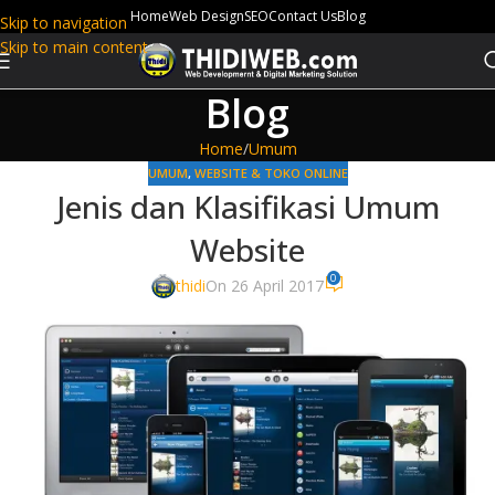
Home
Web Design
SEO
Contact Us
Blog
Skip to navigation
Skip to main content
Blog
Home
Umum
UMUM
,
WEBSITE & TOKO ONLINE
Jenis dan Klasifikasi Umum
Website
0
thidi
On 26 April 2017