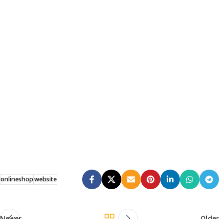
onlineshop
website
Newer
Older