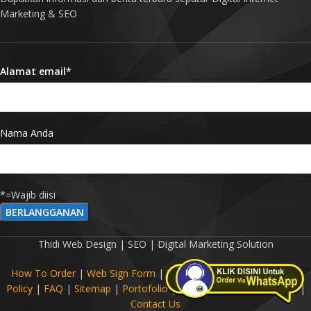
Marketing & SEO
Alamat email*
Nama Anda
*=Wajib diisi
Thidi Web Design | SEO | Digital Marketing Solution
How To Order
|
Web Sign Form
|
Term Of Agreement
|
Privacy
Policy
|
FAQ
|
Sitemap
|
Portofolio
|
Digital Marketing Glossary
|
Contact Us