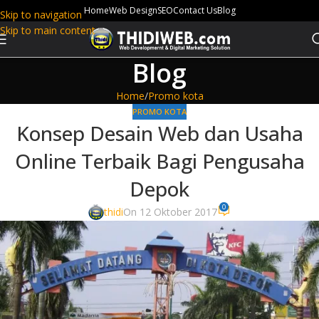
Home
Web Design
SEO
Contact Us
Blog
Skip to navigation
Skip to main content
Blog
Home
Promo kota
PROMO KOTA
Konsep Desain Web dan Usaha
Online Terbaik Bagi Pengusaha
Depok
0
thidi
On 12 Oktober 2017