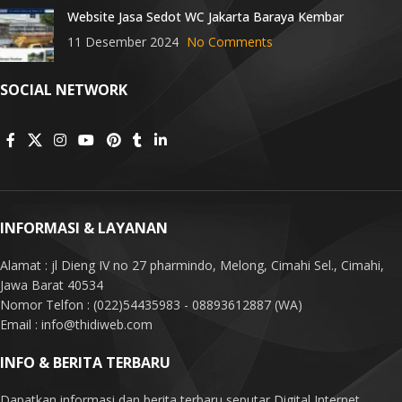
Website Jasa Sedot WC Jakarta Baraya Kembar
11 Desember 2024
No Comments
SOCIAL NETWORK
INFORMASI & LAYANAN
Alamat : jl Dieng IV no 27 pharmindo, Melong, Cimahi Sel., Cimahi,
Jawa Barat 40534
Nomor Telfon : (022)54435983 - 08893612887 (WA)
Email : info@thidiweb.com
INFO & BERITA TERBARU
Dapatkan informasi dan berita terbaru seputar Digital Internet