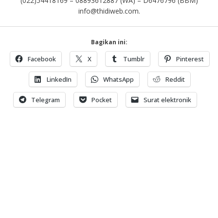
(022)54418169 – 08893612887 (WA) – D6476796 (BBM)
info@thidiweb.com.
Bagikan ini:
Facebook
X
Tumblr
Pinterest
LinkedIn
WhatsApp
Reddit
Telegram
Pocket
Surat elektronik