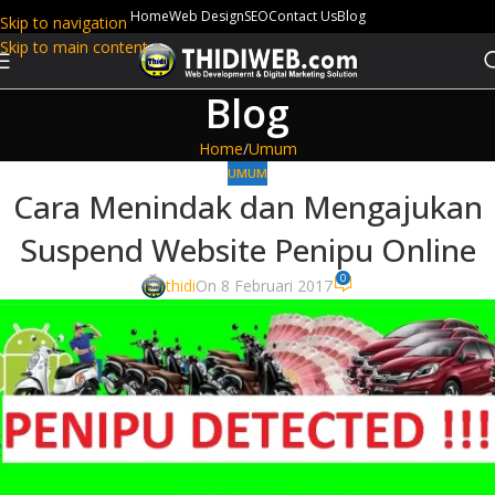
Home
Web Design
SEO
Contact Us
Blog
Skip to navigation
Skip to main content
Blog
Home
Umum
UMUM
Cara Menindak dan Mengajukan
Suspend Website Penipu Online
0
thidi
On 8 Februari 2017