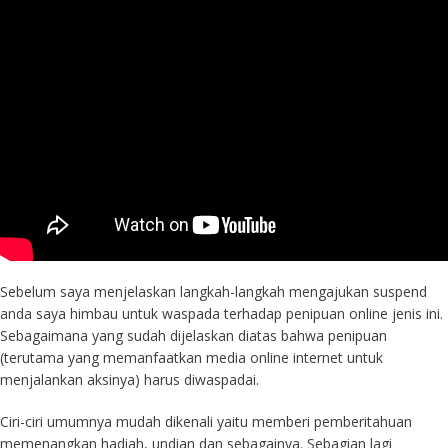
Sebelum saya menjelaskan langkah-langkah mengajukan suspend
anda saya himbau untuk waspada terhadap penipuan online jenis ini.
Sebagaimana yang sudah dijelaskan diatas bahwa penipuan
(terutama yang memanfaatkan media online internet untuk
menjalankan aksinya) harus diwaspadai.
Ciri-ciri umumnya mudah dikenali yaitu memberi pemberitahuan
memenangkan hadiah, undian dan sebagainya. Sebagian lagi