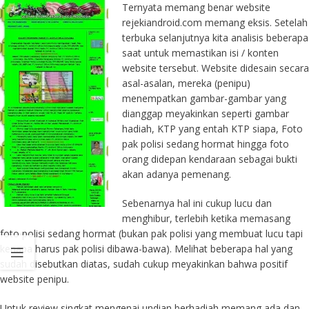
Ternyata memang benar website
rejekiandroid.com memang eksis. Setelah
terbuka selanjutnya kita analisis beberapa
saat untuk memastikan isi / konten
website tersebut. Website didesain secara
asal-asalan, mereka (penipu)
menempatkan gambar-gambar yang
dianggap meyakinkan seperti gambar
hadiah, KTP yang entah KTP siapa, Foto
pak polisi sedang hormat hingga foto
orang didepan kendaraan sebagai bukti
akan adanya pemenang.
Sebenarnya hal ini cukup lucu dan
menghibur, terlebih ketika memasang
foto polisi sedang hormat (bukan pak polisi yang membuat lucu tapi
kenapa harus pak polisi dibawa-bawa). Melihat beberapa hal yang
sudah disebutkan diatas, sudah cukup meyakinkan bahwa positif
website penipu.
Untuk review singkat mengenai undian berhadiah memang ada dan