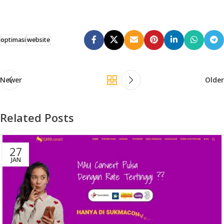
optimasi
website
Newer
Older
Related Posts
27
JAN