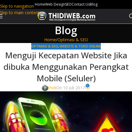
Home
Web Design
SEO
Contact Us
Blog
Skip to navigation
Skip to main content
Blog
Home
Optimasi & SEO
OPTIMASI & SEO
,
WEBSITE & TOKO ONLINE
Menguji Kecepatan Website Jika
dibuka Menggunakan Perangkat
Mobile (Seluler)
0
thidi
On 10 Juli 2017