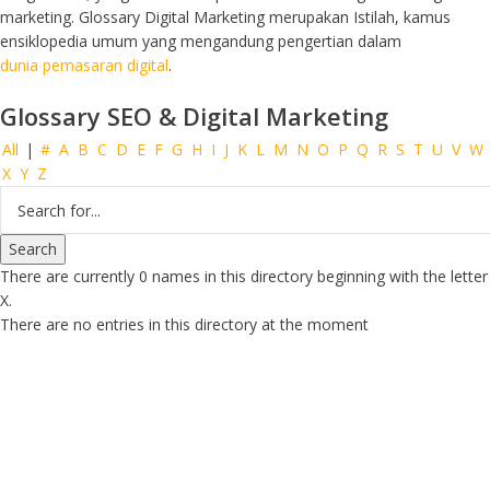
marketing. Glossary Digital Marketing merupakan Istilah, kamus
ensiklopedia umum yang mengandung pengertian dalam
dunia pemasaran digital
.
Glossary SEO & Digital Marketing
All
|
#
A
B
C
D
E
F
G
H
I
J
K
L
M
N
O
P
Q
R
S
T
U
V
W
X
Y
Z
There are currently 0 names in this directory beginning with the letter
X.
There are no entries in this directory at the moment