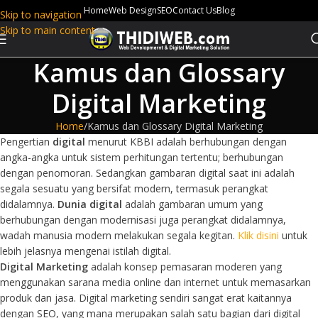
Home
Web Design
SEO
Contact Us
Blog
Skip to navigation
Skip to main content
Kamus dan Glossary
Digital Marketing
Home
Kamus dan Glossary Digital Marketing
Pengertian
digital
menurut KBBI adalah berhubungan dengan
angka-angka untuk sistem perhitungan tertentu; berhubungan
dengan penomoran. Sedangkan gambaran digital saat ini adalah
segala sesuatu yang bersifat modern, termasuk perangkat
didalamnya.
Dunia digital
adalah gambaran umum yang
berhubungan dengan modernisasi juga perangkat didalamnya,
wadah manusia modern melakukan segala kegitan.
Klik disini
untuk
lebih jelasnya mengenai istilah digital.
Digital Marketing
adalah konsep pemasaran moderen yang
menggunakan sarana media online dan internet untuk memasarkan
produk dan jasa. Digital marketing sendiri sangat erat kaitannya
dengan SEO, yang mana merupakan salah satu bagian dari digital