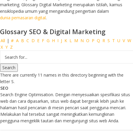
marketing. Glossary Digital Marketing merupakan Istilah, kamus
ensiklopedia umum yang mengandung pengertian dalam
dunia pemasaran digital
.
Glossary SEO & Digital Marketing
All
|
#
A
B
C
D
E
F
G
H
I
J
K
L
M
N
O
P
Q
R
S
T
U
V
W
X
Y
Z
There are currently 11 names in this directory beginning with the
letter S.
SEO
Search Engine Optimisation. Dengan menyesuaikan spesifikasi situs
web dan cara dipasarkan, situs web dapat bergerak lebih jauh ke
halaman hasil pencarian di mesin pencari saat pengguna mencari.
Melakukan hal tersebut sangat meningkatkan kemungkinan
pengguna mengeklik tautan dan mengunjungi situs web Anda.