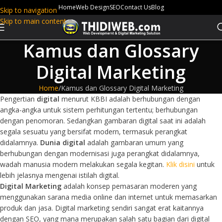
Home
Web Design
SEO
Contact Us
Blog
Skip to navigation
Skip to main content
Kamus dan Glossary
Digital Marketing
Home
Kamus dan Glossary Digital Marketing
Pengertian
digital
menurut KBBI adalah berhubungan dengan
angka-angka untuk sistem perhitungan tertentu; berhubungan
dengan penomoran. Sedangkan gambaran digital saat ini adalah
segala sesuatu yang bersifat modern, termasuk perangkat
didalamnya.
Dunia digital
adalah gambaran umum yang
berhubungan dengan modernisasi juga perangkat didalamnya,
wadah manusia modern melakukan segala kegitan.
Klik disini
untuk
lebih jelasnya mengenai istilah digital.
Digital Marketing
adalah konsep pemasaran moderen yang
menggunakan sarana media online dan internet untuk memasarkan
produk dan jasa. Digital marketing sendiri sangat erat kaitannya
dengan SEO, yang mana merupakan salah satu bagian dari digital