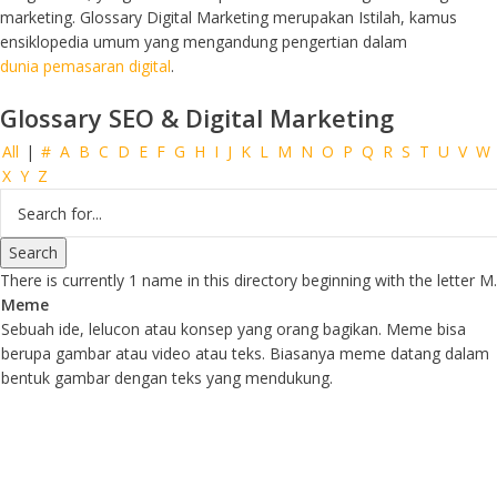
marketing. Glossary Digital Marketing merupakan Istilah, kamus
ensiklopedia umum yang mengandung pengertian dalam
dunia pemasaran digital
.
Glossary SEO & Digital Marketing
All
|
#
A
B
C
D
E
F
G
H
I
J
K
L
M
N
O
P
Q
R
S
T
U
V
W
X
Y
Z
There is currently 1 name in this directory beginning with the letter M.
Meme
Sebuah ide, lelucon atau konsep yang orang bagikan. Meme bisa
berupa gambar atau video atau teks. Biasanya meme datang dalam
bentuk gambar dengan teks yang mendukung.