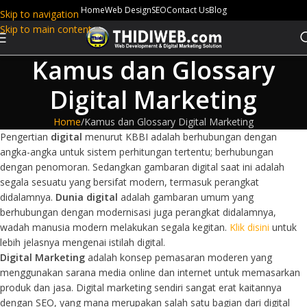
Home
Web Design
SEO
Contact Us
Blog
Skip to navigation
Skip to main content
Kamus dan Glossary
Digital Marketing
Home
Kamus dan Glossary Digital Marketing
Pengertian
digital
menurut KBBI adalah berhubungan dengan
angka-angka untuk sistem perhitungan tertentu; berhubungan
dengan penomoran. Sedangkan gambaran digital saat ini adalah
segala sesuatu yang bersifat modern, termasuk perangkat
didalamnya.
Dunia digital
adalah gambaran umum yang
berhubungan dengan modernisasi juga perangkat didalamnya,
wadah manusia modern melakukan segala kegitan.
Klik disini
untuk
lebih jelasnya mengenai istilah digital.
Digital Marketing
adalah konsep pemasaran moderen yang
menggunakan sarana media online dan internet untuk memasarkan
produk dan jasa. Digital marketing sendiri sangat erat kaitannya
dengan SEO, yang mana merupakan salah satu bagian dari digital