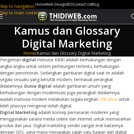
Home
Web Design
SEO
Contact Us
Blog
Skip to navigation
Skip to main content
Kamus dan Glossary
Digital Marketing
Home
Kamus dan Glossary Digital Marketing
Pengertian
digital
menurut KBBI adalah berhubungan dengan
angka-angka untuk sistem perhitungan tertentu; berhubungan
dengan penomoran. Sedangkan gambaran digital saat ini adalah
segala sesuatu yang bersifat modern, termasuk perangkat
didalamnya.
Dunia digital
adalah gambaran umum yang
berhubungan dengan modernisasi juga perangkat didalamnya,
wadah manusia modern melakukan segala kegitan.
Klik disini
untuk
lebih jelasnya mengenai istilah digital.
Digital Marketing
adalah konsep pemasaran moderen yang
menggunakan sarana media online dan internet untuk memasarkan
produk dan jasa. Digital marketing sendiri sangat erat kaitannya
dengan SEO, yang mana merupakan salah satu bagian dari digital