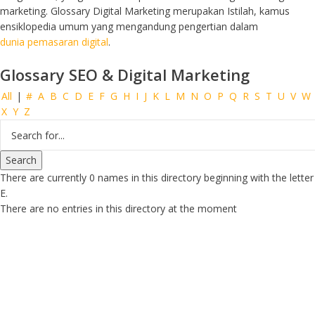
marketing. Glossary Digital Marketing merupakan Istilah, kamus
ensiklopedia umum yang mengandung pengertian dalam
dunia pemasaran digital
.
Glossary SEO & Digital Marketing
All
|
#
A
B
C
D
E
F
G
H
I
J
K
L
M
N
O
P
Q
R
S
T
U
V
W
X
Y
Z
There are currently 0 names in this directory beginning with the letter
E.
There are no entries in this directory at the moment