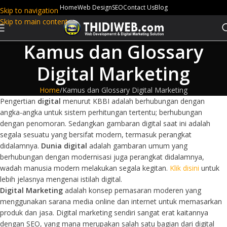
Home
Web Design
SEO
Contact Us
Blog
Skip to navigation
Skip to main content
Kamus dan Glossary
Digital Marketing
Home
Kamus dan Glossary Digital Marketing
Pengertian
digital
menurut KBBI adalah berhubungan dengan
angka-angka untuk sistem perhitungan tertentu; berhubungan
dengan penomoran. Sedangkan gambaran digital saat ini adalah
segala sesuatu yang bersifat modern, termasuk perangkat
didalamnya.
Dunia digital
adalah gambaran umum yang
berhubungan dengan modernisasi juga perangkat didalamnya,
wadah manusia modern melakukan segala kegitan.
Klik disini
untuk
lebih jelasnya mengenai istilah digital.
Digital Marketing
adalah konsep pemasaran moderen yang
menggunakan sarana media online dan internet untuk memasarkan
produk dan jasa. Digital marketing sendiri sangat erat kaitannya
dengan SEO, yang mana merupakan salah satu bagian dari digital