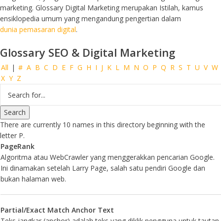
marketing. Glossary Digital Marketing merupakan Istilah, kamus
ensiklopedia umum yang mengandung pengertian dalam
dunia pemasaran digital
.
Glossary SEO & Digital Marketing
All
|
#
A
B
C
D
E
F
G
H
I
J
K
L
M
N
O
P
Q
R
S
T
U
V
W
X
Y
Z
There are currently 10 names in this directory beginning with the
letter P.
PageRank
Algoritma atau WebCrawler yang menggerakkan pencarian Google.
Ini dinamakan setelah Larry Page, salah satu pendiri Google dan
bukan halaman web.
Partial/Exact Match Anchor Text
Teks jangkar (anchor) adalah teks yang diklik pengguna untuk tautan.