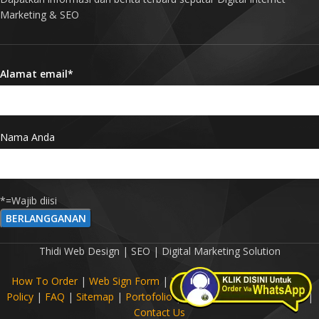
Marketing & SEO
Alamat email*
Nama Anda
*=Wajib diisi
Thidi Web Design | SEO | Digital Marketing Solution
How To Order
|
Web Sign Form
|
Term Of Agreement
|
Privacy
Policy
|
FAQ
|
Sitemap
|
Portofolio
|
Digital Marketing Glossary
|
Contact Us