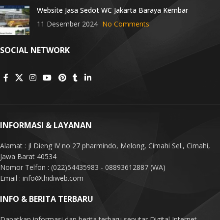
Website Jasa Sedot WC Jakarta Baraya Kembar
11 Desember 2024
No Comments
SOCIAL NETWORK
INFORMASI & LAYANAN
Alamat : jl Dieng IV no 27 pharmindo, Melong, Cimahi Sel., Cimahi,
Jawa Barat 40534
Nomor Telfon : (022)54435983 - 08893612887 (WA)
Email : info@thidiweb.com
INFO & BERITA TERBARU
Dapatkan informasi dan berita terbaru seputar Digital Internet