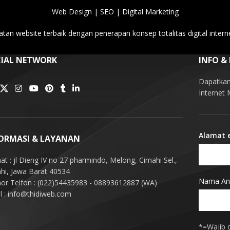
Web Design | SEO | Digital Marketing
tan website terbaik dengan penerapan konsep totalitas digital intern
IAL NETWORK
INFO &
Dapatkan 
Internet
Alamat 
ORMASI & LAYANAN
at : jl Dieng IV no 27 pharmindo, Melong, Cimahi Sel.,
hi, Jawa Barat 40534
Nama An
r Telfon : (022)54435983 - 08893612887 (WA)
l : info@thidiweb.com
*=Wajib d