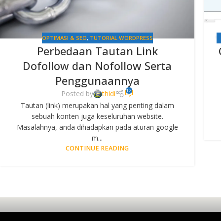
OPTIMASI & SEO
,
TUTORIAL WORDPRESS
Perbedaan Tautan Link
Dofollow dan Nofollow Serta
Penggunaannya
12
Posted by
thidi
Tautan (link) merupakan hal yang penting dalam
sebuah konten juga keseluruhan website.
Masalahnya, anda dihadapkan pada aturan google
m...
CONTINUE READING