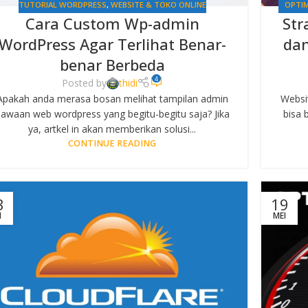
TUTORIAL WORDPRESS
,
WEBSITE & TOKO ONLINE
OPTIM
Cara Custom Wp-admin
Str
WordPress Agar Terlihat Benar-
da
benar Berbeda
4
Posted by
thidi
Apakah anda merasa bosan melihat tampilan admin
Websit
awaan web wordpress yang begitu-begitu saja? Jika
bisa 
ya, artkel in akan memberikan solusi...
CONTINUE READING
3
19
I
MEI