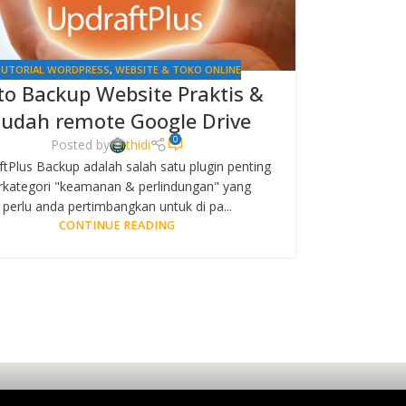
UTORIAL WORDPRESS
,
WEBSITE & TOKO ONLINE
to Backup Website Praktis &
udah remote Google Drive
0
Posted by
thidi
tPlus Backup adalah salah satu plugin penting
rkategori "keamanan & perlindungan" yang
perlu anda pertimbangkan untuk di pa...
CONTINUE READING