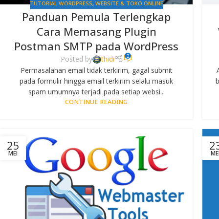
TUTORIAL WORDPRESS
,
WEBSITE & TOKO ONLINE
Panduan Pemula Terlengkap
Cara Memasang Plugin
Postman SMTP pada WordPress
2
Posted by
thidi
Permasalahan email tidak terkirim, gagal submit
pada formulir hingga email terkirim selalu masuk
b
spam umumnya terjadi pada setiap websi...
CONTINUE READING
25
2
MEI
ME