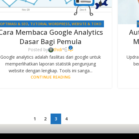
OPTIMASI & SEO
,
TUTORIAL WORDPRESS
,
WEBSITE & TOKO
T
Cara Membaca Google Analytics
Au
ONLINE
Dasar Bagi Pemula
M
2
Posted by
thidi
Google analytics adalah fasilitas dari google untuk
Updraf
memperlihatkan laporan statistik pengunjung
be
website dengan lengkap. Tools ini sanga...
CONTINUE READING
1
2
3
4