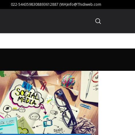
022-54435983
08893612887 (WA)
info@Thidiweb.com