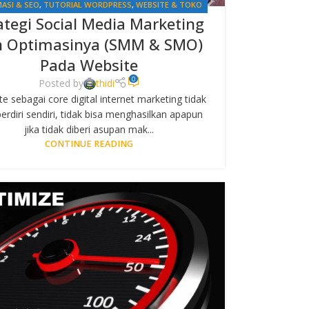
ASI & SEO
,
TUTORIAL WORDPRESS
,
WEBSITE & TOKO
ategi Social Media Marketing
ONLINE
n Optimasinya (SMM & SMO)
Pada Website
0
Posted by
thidi
e sebagai core digital internet marketing tidak
berdiri sendiri, tidak bisa menghasilkan apapun
jika tidak diberi asupan mak...
CONTINUE READING