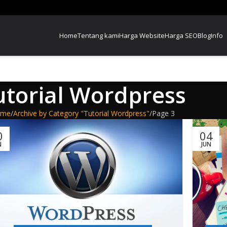
Home
Tentang kami
Harga Website
Harga SEO
Blog
Info
utorial Wordpress
ome
Archive by Category "Tutorial Wordpress"
Page 3
0
04
N
JUN