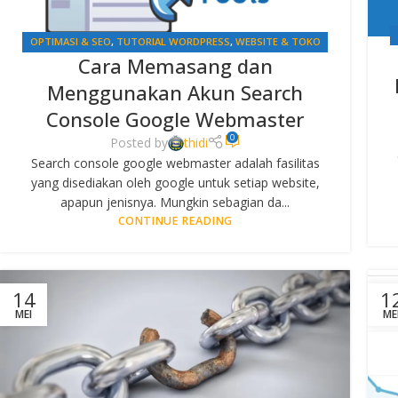
OPTIMASI & SEO
,
TUTORIAL WORDPRESS
,
WEBSITE & TOKO
Cara Memasang dan
ONLINE
Menggunakan Akun Search
Console Google Webmaster
0
Posted by
thidi
Search console google webmaster adalah fasilitas
yang disediakan oleh google untuk setiap website,
apapun jenisnya. Mungkin sebagian da...
CONTINUE READING
14
1
MEI
ME