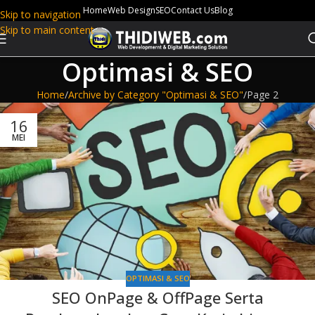
Home
Web Design
SEO
Contact Us
Blog
Skip to navigation
Skip to main content
Optimasi & SEO
Home
Archive by Category "Optimasi & SEO"
Page 2
16
MEI
OPTIMASI & SEO
SEO OnPage & OffPage Serta