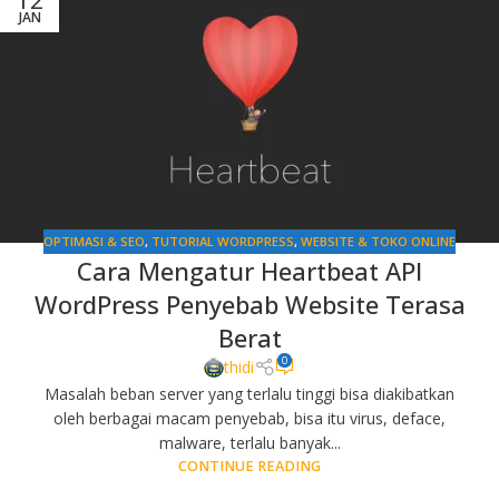
JAN
OPTIMASI & SEO
,
TUTORIAL WORDPRESS
,
WEBSITE & TOKO ONLINE
Cara Mengatur Heartbeat API
WordPress Penyebab Website Terasa
Berat
0
thidi
Masalah beban server yang terlalu tinggi bisa diakibatkan
oleh berbagai macam penyebab, bisa itu virus, deface,
malware, terlalu banyak...
CONTINUE READING