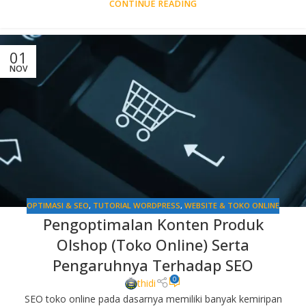
CONTINUE READING
01
NOV
OPTIMASI & SEO
,
TUTORIAL WORDPRESS
,
WEBSITE & TOKO ONLINE
Pengoptimalan Konten Produk
Olshop (Toko Online) Serta
Pengaruhnya Terhadap SEO
0
thidi
SEO toko online pada dasarnya memiliki banyak kemiripan