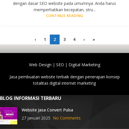
dengan dasar SEO website pada umumnya. Anda harus
memperhatikan kecepatan, stru...
CONTINUE READING
‹
1
2
3
4
›
»
Web Design | SEO | Digital Marketing
Jasa pembuatan website terbaik dengan penerapan konsep
totalitas digital internet marketing
BLOG INFORMASI TERBARU
Website Jasa Convert Pulsa
27 Januari 2025
No Comments